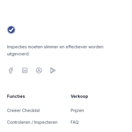
Footer
Inspecties moeten slimmer en effectiever worden
uitgevoerd.
Facebook
LinkedInn
iOS
Google Play
Functies
Verkoop
Creëer Checklist
Prijzen
Controleren / Inspecteren
FAQ