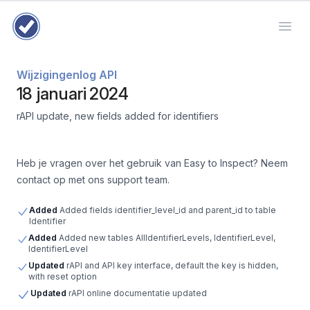
Easy to Inspect: inspectie-app voor veiligheid, kwaliteit en hygiëne
Easy to Inspect
Open 
Wijzigingenlog API
18 januari 2024
rAPI update, new fields added for identifiers
Heb je vragen over het gebruik van Easy to Inspect? Neem
contact op met ons support team.
Added
Added fields identifier_level_id and parent_id to table
Identifier
Added
Added new tables AllIdentifierLevels, IdentifierLevel,
IdentifierLevel
Updated
rAPI and API key interface, default the key is hidden,
with reset option
Updated
rAPI online documentatie updated