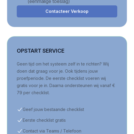
(eenmalige toeslag)
Contacteer Verkoop
OPSTART SERVICE
Geen tijd om het systeem zelf in te richten? Wij
doen dat graag voor je. Ook tijdens jouw
proefperiode. De eerste checklist voeren wij
gratis voor je in. Daarna ondersteunen wij vanaf €
79 per checklist.
Geef jouw bestaande checklist
Eerste checklist gratis
Contact via Teams / Telefoon