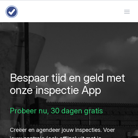
Inspectie-app voor veiligheid, kwaliteit en hygiëne | Easy to Inspect
Easy to Inspect
Open 
Bespaar tijd en geld met
onze inspectie App
Probeer nu, 30 dagen gratis
Creëer en agendeer jouw inspecties. Voer