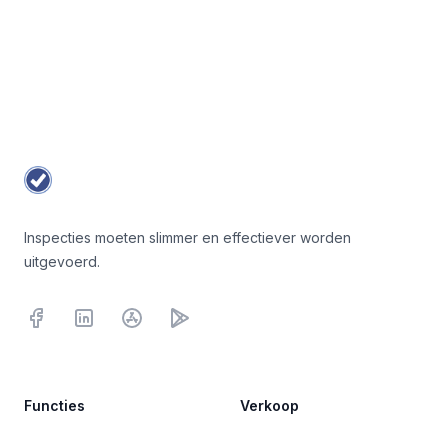
Footer
Inspecties moeten slimmer en effectiever worden
uitgevoerd.
Facebook
LinkedInn
iOS
Google Play
Functies
Verkoop