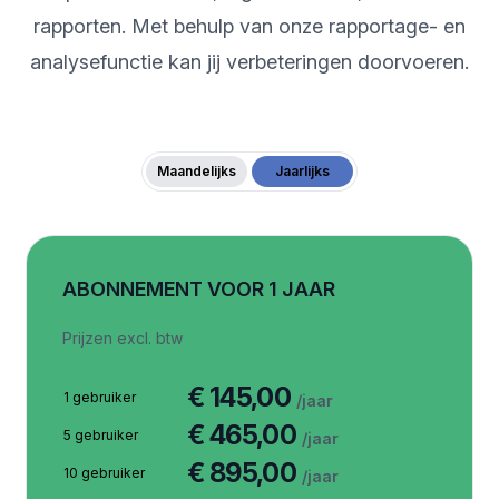
rapporten. Met behulp van onze rapportage- en
analysefunctie kan jij verbeteringen doorvoeren.
Maandelijks
Jaarlijks
ABONNEMENT VOOR 1 JAAR
Prijzen excl. btw
€ 145,00
1 gebruiker
/jaar
€ 465,00
5 gebruiker
/jaar
€ 895,00
10 gebruiker
/jaar