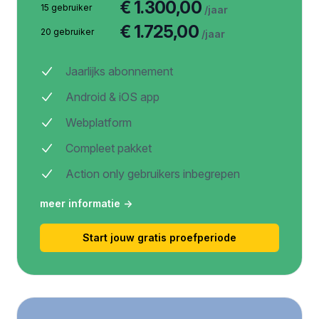
€ 1.300,00
15 gebruiker
/jaar
€ 1.725,00
20 gebruiker
/jaar
Jaarlijks abonnement
Android & iOS app
Webplatform
Compleet pakket
Action only gebruikers inbegrepen
meer informatie
→
Start jouw gratis proefperiode